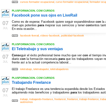
cursos-formador-ocupacional
,
curso-formador-ocupacional
,
formador-ocup
PLUSFORMACION. COM CURSOS
Facebook pone sus ojos en LiveRail
07
Como es de esperar, Facebook quiere seguir expandiéndose
con
la 
start-ups potentes
para
mejorar sus servicios y tener
con
tentos tan
JUL
En esta ocasión...
facebook-liverail
,
vídeos-facebook
,
publicidad-facebook
PLUSFORMACION. COM CURSOS
El Teletrabajo y sus ventajas
07
Cons
eguir el éxito profesional tiene mucho que ver
con
el tiempo inv
diario
con
la formación necesaria
para
que los trabajadores vayan r
JUL
frente así a la actual competencia laboral...
teletrabajo
,
teletrabajador
,
teletrabajadores
PLUSFORMACION. COM CURSOS
Trabajando Freelance
07
El trabajo Freelance es una tendencia expandida desde los Estados
adquiriendo más beneficios y trabajadores
para
los trabajadores aut
JUL
trabajo
,
trabajando-freelance
,
freelancer
,
freelance
,
trabajo-freelance
,
trab
autónomos