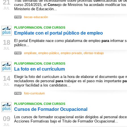
21
Tras semanas de incertidumbre sobre próximas
con
vocatorias de b
curso 2014/2015, el
Cons
ejo de Ministros ha acordado modificar lo
JUL
Ministerio de Educación...
becas-educación
PLUSFORMACION. COM CURSOS
Empléate con el portal público de empleo
18
El portal Empléate nace como plataforma de empleo
para
informar s
público...
JUL
empléate
,
empleo-público
,
empleo-privado
,
ofertas-trabajo
PLUSFORMACION. COM CURSOS
La foto en el currículum
14
Elegir la foto del currículum a la hora de elaborar el documento que m
reclutadores de personal
para
trabajar es el paso más importante
pa
JUL
mayor facilidad a los candidatos...
foto-curriculum
PLUSFORMACION. COM CURSOS
Cursos de Formador Ocupacional
09
Los cursos de formador ocupacional están dirigidos al personal doc
Acciones Formativas bajo el Título de Formador Ocupacional...
JUL