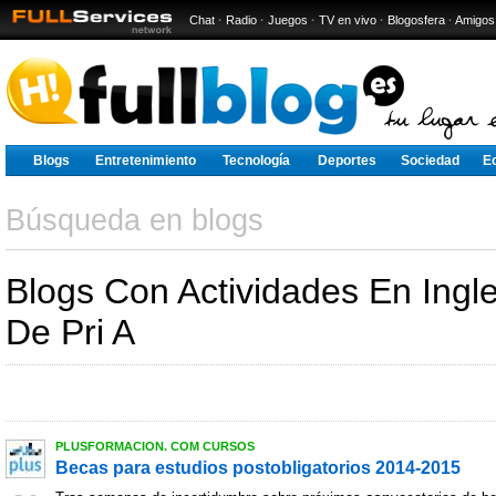
Chat
·
Radio
·
Juegos
·
TV en vivo
·
Blogosfera
·
Amigos
Blogs
Entretenimiento
Tecnología
Deportes
Sociedad
E
Búsqueda en blogs
Blogs Con Actividades En Ingl
De Pri A
PLUSFORMACION. COM CURSOS
Becas para estudios postobligatorios 2014-2015