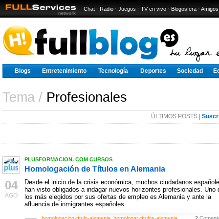
Chat
·
Radio
·
Juegos
·
TV en vivo
·
Blogosfera
·
Amigos
Blogs
Entretenimiento
Tecnología
Deportes
Sociedad
E
Tema /
Profesionales
ÚLTIMOS POSTS |
Suscr
PLUSFORMACION. COM CURSOS
Homologación de Títulos en Alemania
04
Desde el inicio de la crisis económica, muchos ciudadanos español
han visto obligados a indagar nuevos horizontes profesionales. Uno 
AGO
los más elegidos por sus ofertas de empleo es Alemania y ante la
afluencia de inmigrantes españoles...
homologación-título-alemania
,
homologar-títulos-alemania
,
2
Comenta