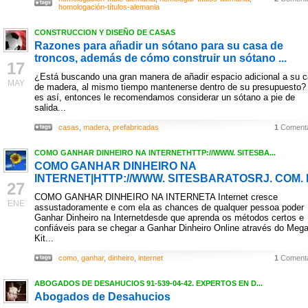
homologación-títulos-alemania
CONSTRUCCION Y DISEÑO DE CASAS
Razones para añadir un sótano para su casa de
troncos, además de cómo construir un sótano ...
17
¿Está buscando una gran manera de añadir espacio adicional a su 
MAY
de madera, al mismo tiempo mantenerse dentro de su presupuesto? 
es así, entonces le recomendamos considerar un sótano a pie de
salida...
casas
,
madera
,
prefabricadas
1
Comenta
COMO GANHAR DINHEIRO NA INTERNETHTTP://WWW. SITESBA...
COMO GANHAR DINHEIRO NA
INTERNET|HTTP://WWW. SITESBARATOSRJ. COM.
27
COMO GANHAR DINHEIRO NA INTERNETA Internet cresce
ENE
assustadoramente e com ela as chances de qualquer pessoa poder
Ganhar Dinheiro na Internetdesde que aprenda os métodos certos e
confiáveis para se chegar a Ganhar Dinheiro Online através do Meg
Kit...
como
,
ganhar
,
dinheiro
,
internet
1
Comenta
ABOGADOS DE DESAHUCIOS 91-539-04-42. EXPERTOS EN D...
Abogados de Desahucios