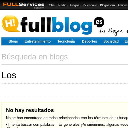
Chat
·
Radio
·
Juegos
·
TV en vivo
·
Blogosfera
·
Amigos
Blogs
Entretenimiento
Tecnología
Deportes
Sociedad
E
Búsqueda en blogs
Los
No hay resultados
No se han encontrado entradas relacionadas con los términos de tu búsq
·
Intenta buscar con palabras más generales y/o sinónimos, algunas ve