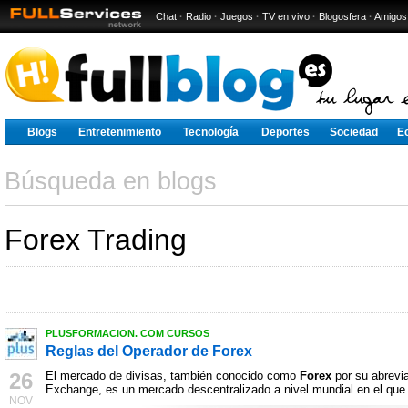
Chat
·
Radio
·
Juegos
·
TV en vivo
·
Blogosfera
·
Amigos
Blogs
Entretenimiento
Tecnología
Deportes
Sociedad
E
Búsqueda en blogs
Forex Trading
PLUSFORMACION. COM CURSOS
Reglas del Operador de Forex
26
El mercado de divisas, también conocido como
Forex
por su abrevia
Exchange, es un mercado descentralizado a nivel mundial en el que 
NOV