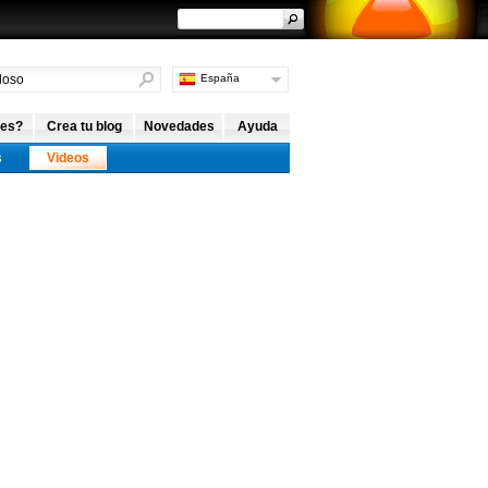
España
Argentina
Internacional
 es?
Crea tu blog
Novedades
Ayuda
s
Videos