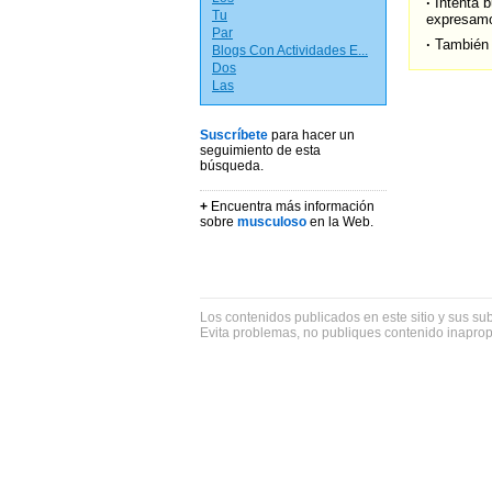
·
Intenta b
Tu
expresamo
Par
·
También 
Blogs Con Actividades E...
Dos
Las
Suscríbete
para hacer un
seguimiento de esta
búsqueda.
+
Encuentra más información
sobre
musculoso
en la Web.
Los contenidos publicados en este sitio y sus su
Evita problemas, no publiques contenido inapro