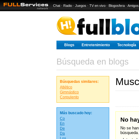
Chat
·
Radio
·
Juegos
·
TV en vivo
·
Blogosfera
·
Amigos
Blogs
Entretenimiento
Tecnología
Búsqueda en blogs
Musc
Búsquedas similares:
Atlético
Gimnástico
Corpulento
Más buscado hoy:
Co
No hay
En
No se han
De
búsqueda.
Da
Los