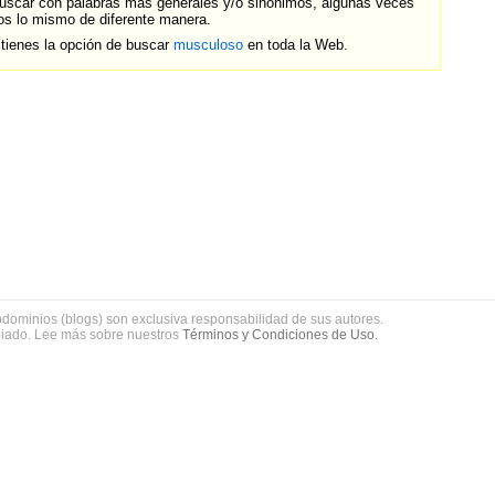
uscar con palabras más generales y/o sinónimos, algunas veces
s lo mismo de diferente manera.
tienes la opción de buscar
musculoso
en toda la Web.
bdominios (blogs) son exclusiva responsabilidad de sus autores.
piado. Lee más sobre nuestros
Términos y Condiciones de Uso
.