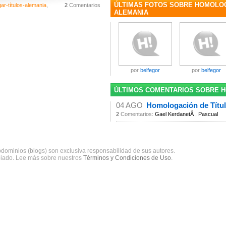
ÚLTIMAS FOTOS SOBRE HOMOLO
ar-títulos-alemania
,
2
Comentarios
ALEMANIA
por
belfegor
por
belfegor
ÚLTIMOS COMENTARIOS SOBRE 
04 AGO
Homologación de Títu
2
Comentarios:
Gael KerdanetÂ
,
Pascual
bdominios (blogs) son exclusiva responsabilidad de sus autores.
piado. Lee más sobre nuestros
Términos y Condiciones de Uso
.