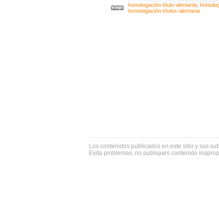
homologación-título-alemania
,
homolog
homologación-títulos-alemania
Los contenidos publicados en este sitio y sus su
Evita problemas, no publiques contenido inapro