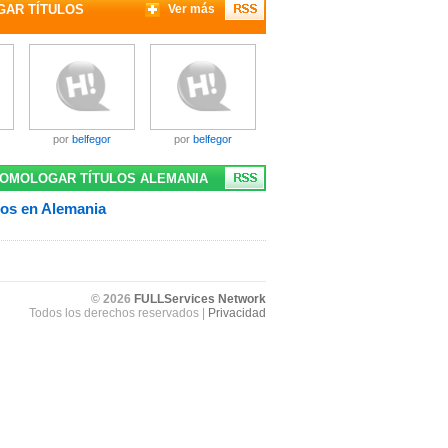
GAR TÍTULOS
Ver más
por
belfegor
por
belfegor
HOMOLOGAR TÍTULOS ALEMANIA
los en Alemania
© 2026
FULLServices Network
Todos los derechos reservados |
Privacidad