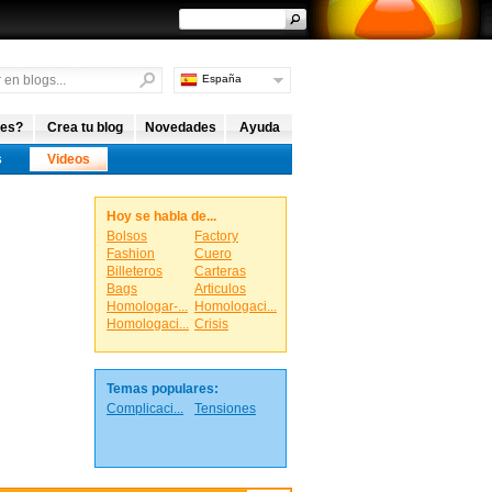
España
Argentina
Internacional
 es?
Crea tu blog
Novedades
Ayuda
s
Videos
Hoy se habla de...
Bolsos
Factory
Fashion
Cuero
Billeteros
Carteras
Bags
Articulos
Homologar-...
Homologaci...
Homologaci...
Crisis
Temas populares:
Complicaci...
Tensiones