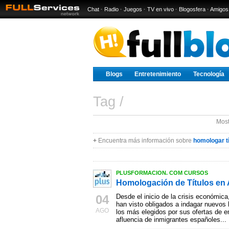
Chat
·
Radio
·
Juegos
·
TV en vivo
·
Blogosfera
·
Amigos
Blogs
Entretenimiento
Tecnología
Tag /
Most
+
Encuentra más información sobre
homologar t
PLUSFORMACION. COM CURSOS
Homologación de Títulos en
04
Desde el inicio de la crisis económi
han visto obligados a indagar nuevos 
AGO
los más elegidos por sus ofertas de e
afluencia de inmigrantes españoles...