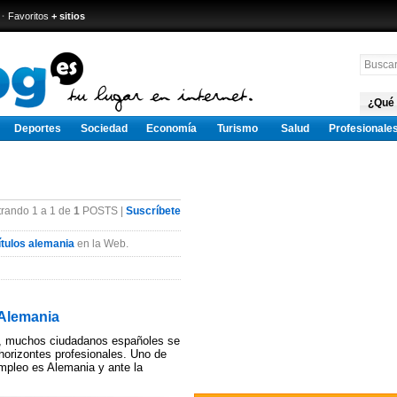
·
Favoritos
+ sitios
¿Qué
Deportes
Sociedad
Economía
Turismo
Salud
Profesionale
rando 1 a 1 de
1
POSTS |
Suscríbete
ítulos alemania
en la Web.
 Alemania
ca, muchos ciudadanos españoles se
horizontes profesionales. Uno de
mpleo es Alemania y ante la