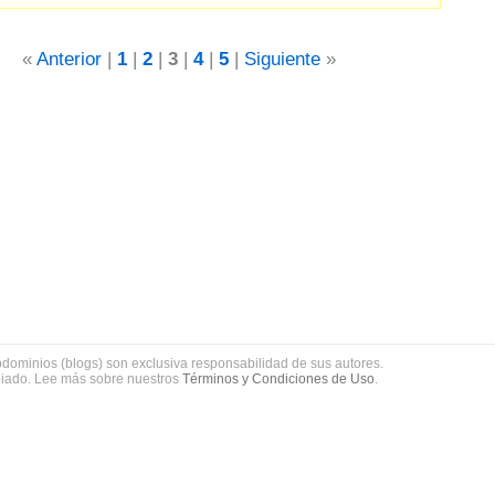
«
Anterior
|
1
|
2
|
3
|
4
|
5
|
Siguiente
»
bdominios (blogs) son exclusiva responsabilidad de sus autores.
piado. Lee más sobre nuestros
Términos y Condiciones de Uso
.