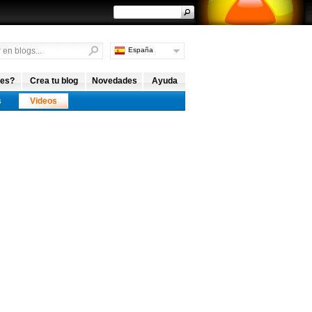
España
Argentina
Internacional
 es?
Crea tu blog
Novedades
Ayuda
s
Videos