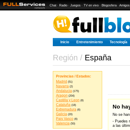
Chat
·
Radio
·
Juegos
·
TV en vivo
·
Blogosfera
·
Amigos
Inicio
Entretenimiento
Tecnología
Región /
España
Provincias / Estados:
Madrid
(51)
Navarra
(2)
Andalucia
(175)
Aragon
(204)
Castilla y Leon
(8)
Cataluña
(18)
No hay
Extremadura
(6)
Galicia
No se han
(20)
Pais Vasco
(6)
·
Puedes r
Valencia
(50)
a las últi