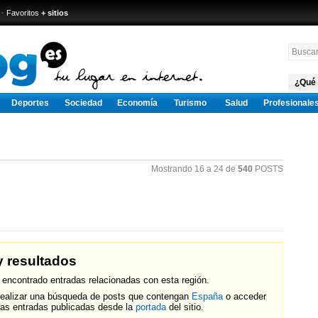
·
Favoritos
+ sitios
¿Qué
Deportes
Sociedad
Economía
Turismo
Salud
Profesionale
Mostrando 16 a 24 de
540
POSTS
 resultados
 encontrado entradas relacionadas con esta región.
ealizar una búsqueda de posts que contengan
España
o acceder
mas entradas publicadas desde la
portada
del sitio.