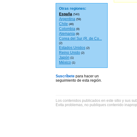
Otras regiones:
España
(540)
Argentina
(59)
Chile
(46)
Colombia
(9)
Alemania
(9)
Corea del Sur (R. de Co...
(2)
Estados Unidos
(2)
Reino Unido
(2)
Japón
(1)
México
(1)
Suscríbete
para hacer un
seguimiento de esta región.
Los contenidos publicados en este sitio y sus su
Evita problemas, no publiques contenido inapro