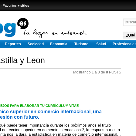
·
Favoritos
+ sitios
¿Qué
Deportes
Sociedad
Economía
Turismo
Salud
Profesionale
stilla y Leon
Mostrando 1 a 8 de
8
POSTS
EJOS PARA ELABORAR TU CURRÍCULUM VITAE
nico superior en comercio internacional, una
esión con futuro.
ué puede tener importancia durante los próximos años el título
al de tecnico superior en comercio internacional?, la respuesta a esta
nta nos la dará la estadística en materia de comercio internacional...