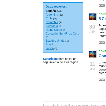
Otras regiones:
España
(540)
CONS
Argentina
(59)
Chile
5 C
(46)
Colombia
(9)
30
A pes
Alemania
(9)
expe
Reino Unido
(2)
ABR
perso
Corea del Sur (R. de Co...
Intern
(2)
Estados Unidos
(2)
Brasil
(1)
Japón
(1)
CONS
Con
Suscríbete
para hacer un
seguimiento de esta región.
11
En es
mante
MAY
conse
prese
Los contenidos publicados en este sitio y sus su