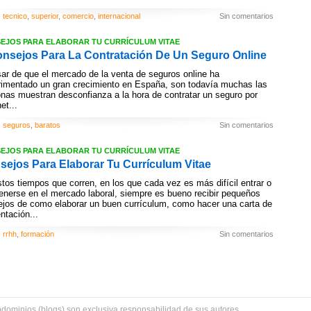
tecnico
,
superior
,
comercio
,
internacional
Sin comentarios
EJOS PARA ELABORAR TU CURRÍCULUM VITAE
onsejos Para La Contratación De Un Seguro Online
ar de que el mercado de la venta de seguros online ha
rimentado un gran crecimiento en España, son todavía muchas las
nas muestran desconfianza a la hora de contratar un seguro por
et...
seguros
,
baratos
Sin comentarios
EJOS PARA ELABORAR TU CURRÍCULUM VITAE
sejos Para Elaborar Tu Currículum Vitae
tos tiempos que corren, en los que cada vez es más difícil entrar o
nerse en el mercado laboral, siempre es bueno recibir pequeños
jos de como elaborar un buen currículum, como hacer una carta de
ntación...
rrhh
,
formación
Sin comentarios
bdominios (blogs) son exclusiva responsabilidad de sus autores.