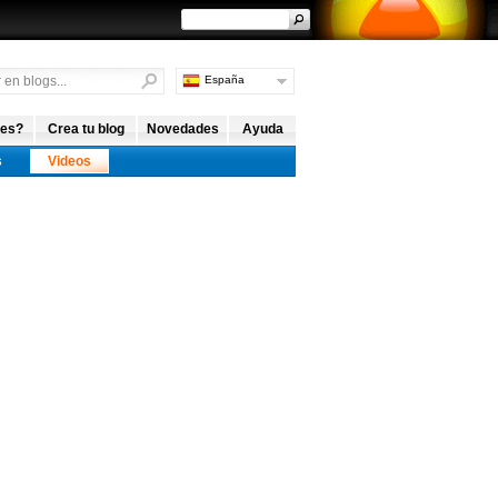
España
Argentina
Internacional
 es?
Crea tu blog
Novedades
Ayuda
s
Videos