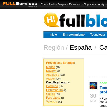
Chat
·
Radio
·
Juegos
·
TV en vivo
·
Blogosfera
·
Amigos
Inicio
Entretenimiento
Tecnología
Región /
España
/
Ca
Provincias / Estados:
Madrid
(51)
Navarra
(2)
Andalucia
(175)
Aragon
(204)
Castilla y Leon
(8)
CONS
Cataluña
(18)
Tec
Extremadura
(6)
prof
Galicia
30
(20)
Pais Vasco
(6)
¿Porq
MAY
Valencia
ofici
(50)
pregu