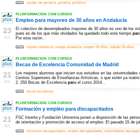
auxiliar-de-geriatría
,
geriatría
,
geriátrico
PLUSFORMACION. COM CURSOS
Empleo para mayores de 30 años en Andalucía
23
El colectivo de desempleados mayores de 30 años es uno de los más
pues es de los que más olvidados ha quedado todo este tiempo
par
JUL
Por esta razón...
empleo-andalucía
,
trabajo-andalucía
,
empleo-30-años
,
trabajo-30-años
PLUSFORMACION. COM CURSOS
Becas de Excelencia Comunidad de Madrid
21
Los mejores alumnos que inicien sus estudios en las universidades 
Centros Superiores de Enseñanzas Artísticas, o que estén ya matric
JUL
2. 250 Becas de Excelencia
par
a el curso 2014...
becas-excelencia
PLUSFORMACION. COM CURSOS
Formación y empleo para discapacitados
21
FSC Inserta y Fundación Universia ponen a disposición de las pers
de orientación y promoción de acceso al empleo. El pasado 15 de juli
JUL
formación-discapacitados
,
empleo-discapacitados
,
universitarios-discapac