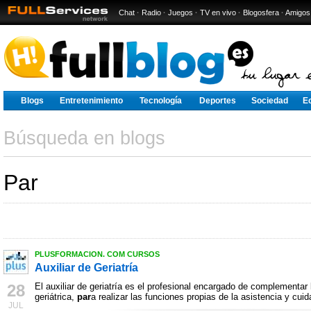
Chat
·
Radio
·
Juegos
·
TV en vivo
·
Blogosfera
·
Amigos
Blogs
Entretenimiento
Tecnología
Deportes
Sociedad
E
Búsqueda en blogs
Par
PLUSFORMACION. COM CURSOS
Auxiliar de Geriatría
28
El auxiliar de geriatría es el profesional encargado de complementa
geriátrica,
par
a realizar las funciones propias de la asistencia y cui
JUL