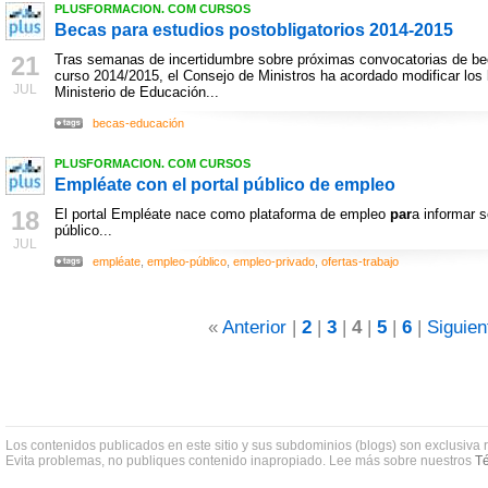
PLUSFORMACION. COM CURSOS
Becas para estudios postobligatorios 2014-2015
21
Tras semanas de incertidumbre sobre próximas convocatorias de bec
curso 2014/2015, el Consejo de Ministros ha acordado modificar los
JUL
Ministerio de Educación...
becas-educación
PLUSFORMACION. COM CURSOS
Empléate con el portal público de empleo
18
El portal Empléate nace como plataforma de empleo
par
a informar 
público...
JUL
empléate
,
empleo-público
,
empleo-privado
,
ofertas-trabajo
«
Anterior
|
2
|
3
|
4
|
5
|
6
|
Siguien
Los contenidos publicados en este sitio y sus subdominios (blogs) son exclusiva 
Evita problemas, no publiques contenido inapropiado. Lee más sobre nuestros
Té