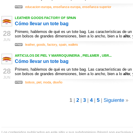
educacion-europa
,
enseñanza-europa
,
enseñanza-superior
LEATHER GOODS FACTORY OF SPAIN
Cómo llevar un tote bag
28
Primero, hablemos de qué es un tote bag. Las características de un
son bolsos de grandes dimensiones, bien a lo ancho, bien a lo
alto
;
JUN
leather
,
goods
,
factory
,
spain
,
wallets
ARTICULOS DE PIEL Y MARROQUINERIA , PIEL&MER , UBR...
Cómo llevar un tote bag
28
Primero, hablemos de qué es un tote bag. Las características de un
son bolsos de grandes dimensiones, bien a lo ancho, bien a lo
alto
;
JUN
bolsos
,
piel
,
moda
,
diseño
1
|
2
|
3
|
4
|
5
|
Siguiente
»
Los contenidos publicados en este sitio y sus subdominios (blogs) son exclusiva 