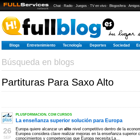
Chat
·
Radio
·
Juegos
·
TV en vivo
·
Blogosfera
·
Amigos
Blogs
Entretenimiento
Tecnología
Deportes
Sociedad
E
Búsqueda en blogs
Partituras Para Saxo Alto
PLUSFORMACION. COM CURSOS
La enseñanza superior solución para Europa
26
Europa quiere alcanzar un
alto
nivel competitivo dentro de la econo
Europea considera clave realizar mejoras en la enseñanza superior co
SEP
conocimientos y competencias que Europa necesita:La...