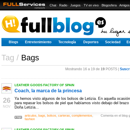
Chat
·
Radio
·
Juegos
·
TV en vivo
·
Blogosfera
·
Amigos
Blogs
Entretenimiento
Tecnología
Deportes
Sociedad
E
Tag /
Bags
Mostrando 16 a 19 de
19
POSTS |
Suscr
LEATHER GOODS FACTORY OF SPAIN
Coach, la marca de la princesa
26
Ya hemos visto algunos de los bolsos de Letizia. En aquella ocasión
para repasar los bolsos de piel que habíamos visto debajo del brazo
NOV
Doña Letizia...
articulos
,
bags
,
bolsos
,
carteras
,
complementos
,
Comenta en el blog g
fashion
LEATHER GOODS FACTORY OF SPAIN