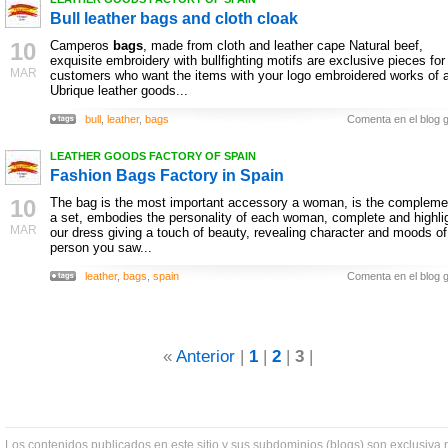
Bull leather bags and cloth cloak
10
Camperos
bags
, made from cloth and leather cape Natural beef,
exquisite embroidery with bullfighting motifs are exclusive pieces for
MAR
customers who want the items with your logo embroidered works of a
Ubrique leather goods...
bull
,
leather
,
bags
Comenta en el blog g
LEATHER GOODS FACTORY OF SPAIN
Fashion Bags Factory in Spain
10
The bag is the most important accessory a woman, is the compleme
a set, embodies the personality of each woman, complete and highli
MAR
our dress giving a touch of beauty, revealing character and moods of
person you saw...
leather
,
bags
,
spain
Comenta en el blog g
«
Anterior
|
1
|
2
|
3
|
Los contenidos publicados en este sitio y sus subdominios (blogs) son exclusiva 