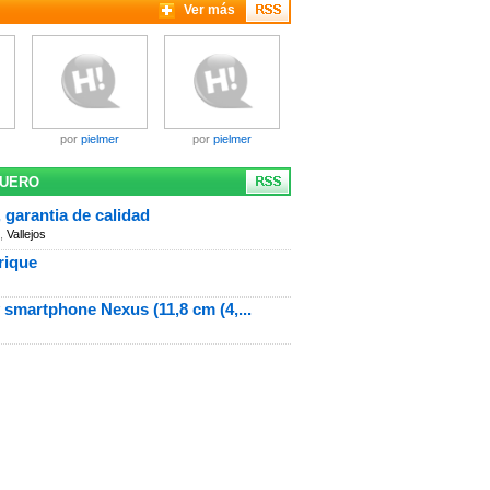
Ver más
por
pielmer
por
pielmer
CUERO
 garantia de calidad
,
Vallejos
rique
smartphone Nexus (11,8 cm (4,...