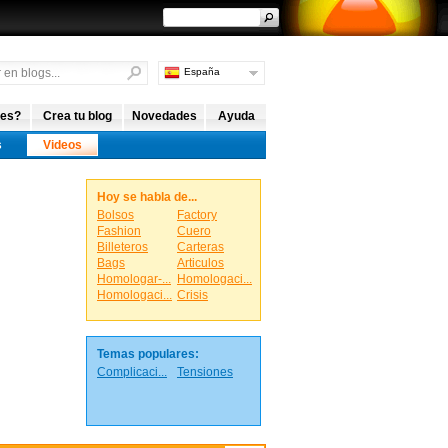
España
Argentina
Internacional
 es?
Crea tu blog
Novedades
Ayuda
s
Videos
Hoy se habla de...
Bolsos
Factory
Fashion
Cuero
Billeteros
Carteras
Bags
Articulos
Homologar-...
Homologaci...
Homologaci...
Crisis
Temas populares:
Complicaci...
Tensiones