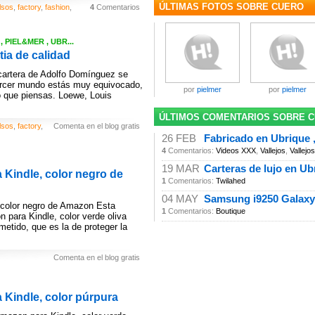
ÚLTIMAS FOTOS SOBRE CUERO
lsos
,
factory
,
fashion
,
4
Comentarios
 PIEL&MER , UBR...
tia de calidad
 cartera de Adolfo Domínguez se
tercer mundo estás muy equivocado,
por
pielmer
por
pielmer
o que piensas. Loewe, Louis
ÚLTIMOS COMENTARIOS SOBRE 
lsos
,
factory
,
Comenta en el blog gratis
26 FEB
Fabricado en Ubrique ,
4
Comentarios:
Videos XXX
,
Vallejos
,
Vallejos
19 MAR
Carteras de lujo en Ub
Kindle, color negro de
1
Comentarios:
Twilahed
04 MAY
Samsung i9250 Galaxy 
color negro de Amazon Esta
1
Comentarios:
Boutique
para Kindle, color verde oliva
etido, que es la de proteger la
Comenta en el blog gratis
Kindle, color púrpura