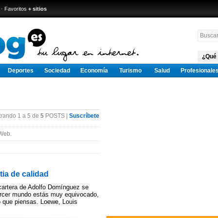
·
Favoritos
+ sitios
¿Qué
Deportes
Sociedad
Economía
Turismo
Salud
Profesionale
rando 1 a 5 de
5
POSTS |
Suscríbete
Web.
tia de calidad
 cartera de Adolfo Domínguez se
tercer mundo estás muy equivocado,
o que piensas. Loewe, Louis