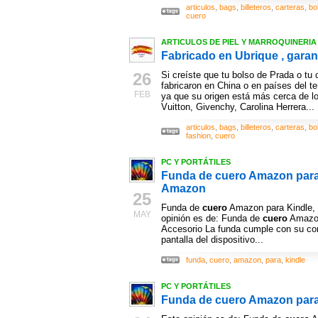
articulos
,
bags
,
billeteros
,
carteras
,
bo
cuero
ARTICULOS DE PIEL Y MARROQUINERIA ,
Fabricado en Ubrique , garan
26
Si creíste que tu bolso de Prada o tu
fabricaron en China o en países del 
FEB
ya que su origen está más cerca de l
Vuitton, Givenchy, Carolina Herrera...
articulos
,
bags
,
billeteros
,
carteras
,
bo
fashion
,
cuero
PC Y PORTÁTILES
Funda de cuero Amazon para 
Amazon
25
Funda de
cuero
Amazon para Kindle, 
MAY
opinión es de: Funda de
cuero
Amazon 
Accesorio La funda cumple con su com
pantalla del dispositivo...
funda
,
cuero
,
amazon
,
para
,
kindle
PC Y PORTÁTILES
Funda de cuero Amazon para 