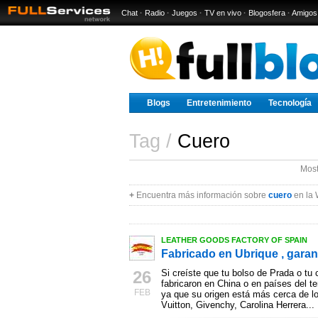
Chat
·
Radio
·
Juegos
·
TV en vivo
·
Blogosfera
·
Amigos
Blogs
Entretenimiento
Tecnología
Tag /
Cuero
Most
+
Encuentra más información sobre
cuero
en la 
LEATHER GOODS FACTORY OF SPAIN
Fabricado en Ubrique , garan
26
Si creíste que tu bolso de Prada o tu
fabricaron en China o en países del 
FEB
ya que su origen está más cerca de l
Vuitton, Givenchy, Carolina Herrera...