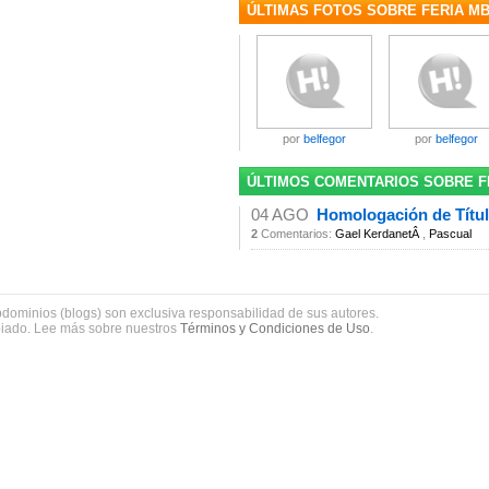
ÚLTIMAS FOTOS SOBRE FERIA M
por
belfegor
por
belfegor
ÚLTIMOS COMENTARIOS SOBRE F
04 AGO
Homologación de Títu
2
Comentarios:
Gael KerdanetÂ
,
Pascual
bdominios (blogs) son exclusiva responsabilidad de sus autores.
piado. Lee más sobre nuestros
Términos y Condiciones de Uso
.