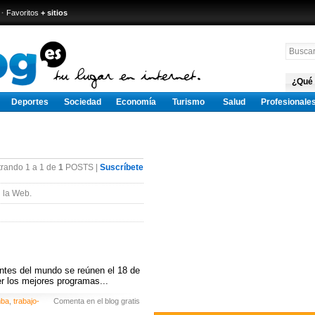
·
Favoritos
+ sitios
¿Qué
Deportes
Sociedad
Economía
Turismo
Salud
Profesionale
rando 1 a 1 de
1
POSTS |
Suscríbete
 la Web.
ntes del mundo se reúnen el 18 de
r los mejores programas...
ba
,
trabajo-
Comenta en el blog gratis