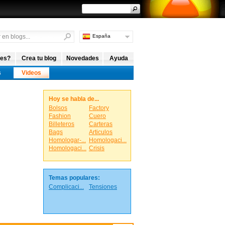
España
Argentina
Internacional
 es?
Crea tu blog
Novedades
Ayuda
s
Videos
Hoy se habla de...
Bolsos
Factory
Fashion
Cuero
Billeteros
Carteras
Bags
Articulos
Homologar-...
Homologaci...
Homologaci...
Crisis
Temas populares:
Complicaci...
Tensiones