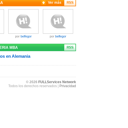
BA
Ver más
por
belfegor
por
belfegor
ERIA MBA
los en Alemania
© 2026
FULLServices Network
Todos los derechos reservados |
Privacidad