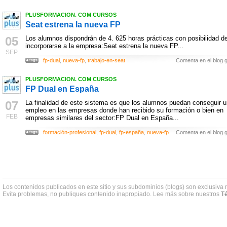
PLUSFORMACION. COM CURSOS
Seat estrena la nueva FP
05
Los alumnos dispondrán de 4. 625 horas prácticas con posibilidad d
incorporarse a la empresa:Seat estrena la nueva FP...
SEP
fp-dual
,
nueva-fp
,
trabajo-en-seat
Comenta en el blog g
PLUSFORMACION. COM CURSOS
FP Dual en España
07
La finalidad de este sistema es que los alumnos puedan conseguir u
empleo en las empresas donde han recibido su formación o bien en
FEB
empresas similares del sector:FP Dual en España...
formación-profesional
,
fp-dual
,
fp-españa
,
nueva-fp
Comenta en el blog g
Los contenidos publicados en este sitio y sus subdominios (blogs) son exclusiva 
Evita problemas, no publiques contenido inapropiado. Lee más sobre nuestros
Té