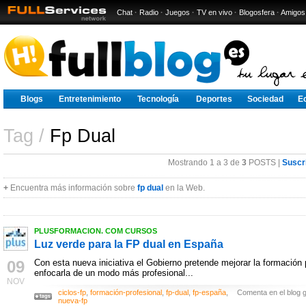
Chat
·
Radio
·
Juegos
·
TV en vivo
·
Blogosfera
·
Amigos
Blogs
Entretenimiento
Tecnología
Deportes
Sociedad
E
Tag /
Fp Dual
Mostrando 1 a 3 de
3
POSTS |
Suscr
+
Encuentra más información sobre
fp dual
en la Web.
PLUSFORMACION. COM CURSOS
Luz verde para la FP dual en España
09
Con esta nueva iniciativa el Gobierno pretende mejorar la formación 
enfocarla de un modo más profesional...
NOV
ciclos-fp
,
formación-profesional
,
fp-dual
,
fp-españa
,
Comenta en el blog g
nueva-fp