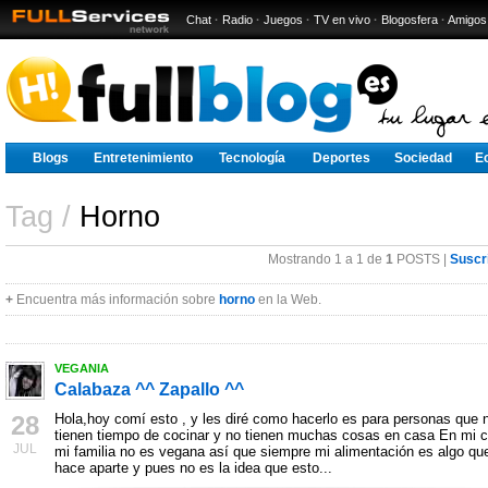
Chat
·
Radio
·
Juegos
·
TV en vivo
·
Blogosfera
·
Amigos
Blogs
Entretenimiento
Tecnología
Deportes
Sociedad
E
Tag /
Horno
Mostrando 1 a 1 de
1
POSTS |
Suscr
+
Encuentra más información sobre
horno
en la Web.
VEGANIA
Calabaza ^^ Zapallo ^^
28
Hola,hoy comí esto , y les diré como hacerlo es para personas que 
tienen tiempo de cocinar y no tienen muchas cosas en casa En mi 
JUL
mi familia no es vegana así que siempre mi alimentación es algo qu
hace aparte y pues no es la idea que esto...