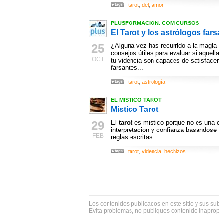
tarot
,
del
,
amor
PLUSFORMACION. COM CURSOS
El Tarot y los astrólogos far
25
¿Alguna vez has recurrido a la magia
consejos útiles para evaluar si aquell
OCT
tu videncia son capaces de satisface
farsantes...
tarot
,
astrología
EL MISTICO TAROT
Mistico Tarot
29
El
tarot
es mistico porque no es una ci
interpretacion y confianza basandose 
FEB
reglas escritas...
tarot
,
videncia
,
hechizos
Los contenidos publicados en este sitio y sus su
Evita problemas, no publiques contenido inapro