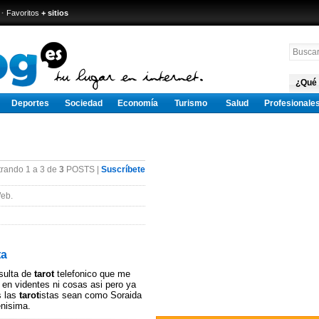
·
Favoritos
+ sitios
¿Qué
Deportes
Sociedad
Economía
Turismo
Salud
Profesionale
rando 1 a 3 de
3
POSTS |
Suscríbete
eb.
ta
sulta de
tarot
telefonico que me
 en videntes ni cosas asi pero ya
s las
tarot
istas sean como Soraida
enisima.