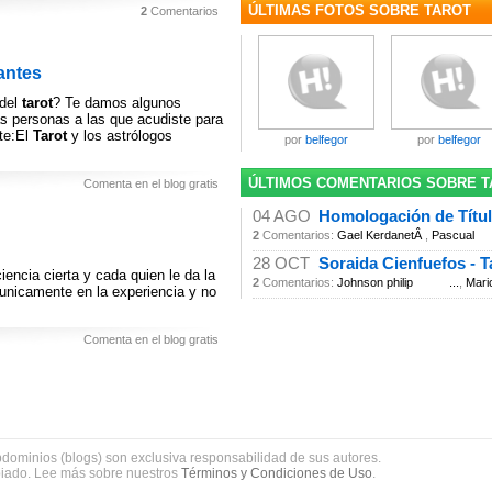
ÚLTIMAS FOTOS SOBRE TAROT
2
Comentarios
santes
 del
tarot
? Te damos algunos
as personas a las que acudiste para
rte:El
Tarot
y los astrólogos
por
belfegor
por
belfegor
ÚLTIMOS COMENTARIOS SOBRE 
Comenta en el blog gratis
04 AGO
Homologación de Títu
2
Comentarios:
Gael KerdanetÂ
,
Pascual
28 OCT
Soraida Cienfuefos - T
encia cierta y cada quien le da la
2
Comentarios:
Johnson philip ...
,
Mari
unicamente en la experiencia y no
Comenta en el blog gratis
bdominios (blogs) son exclusiva responsabilidad de sus autores.
piado. Lee más sobre nuestros
Términos y Condiciones de Uso
.