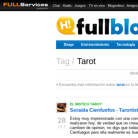
Chat
·
Radio
·
Juegos
·
TV en vivo
·
Blogosfera
·
Amigos
Blogs
Entretenimiento
Tecnología
Tag /
Tarot
Most
+
Encuentra más información sobre
tarot
en la W
EL MISTICO TAROT
Soraida Cienfuefos - Tarortis
28
Estoy muy impresionado con una con
realizaron hoy, de verdad que no creia
OCT
cambien de opinion, no digo que toda
Cienfuegos pero ella realmente es bu