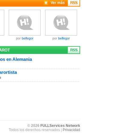
Ver más
por
belfegor
por
belfegor
TAROT
los en Alemania
arortista
o
© 2026
FULLServices Network
Todos los derechos reservados |
Privacidad