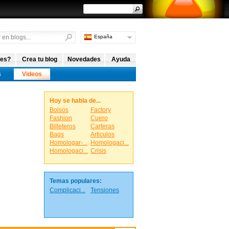
España
Argentina
Internacional
 es?
Crea tu blog
Novedades
Ayuda
s
Videos
Hoy se habla de...
Bolsos
Factory
Fashion
Cuero
Billeteros
Carteras
Bags
Articulos
Homologar-...
Homologaci...
Homologaci...
Crisis
Temas populares:
Complicaci...
Tensiones